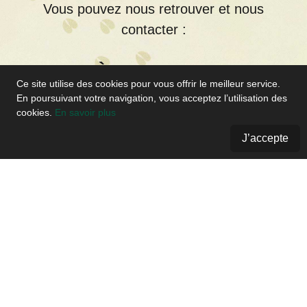
Vous pouvez nous retrouver et nous
contacter :
À LA FERME
Ce site utilise des cookies pour vous offrir le meilleur service.
En poursuivant votre navigation, vous acceptez l’utilisation des
cookies.
En savoir plus
6 Chemin de la Merille, 37510,
J’accepte
Berthenay
06 84 59 07 50